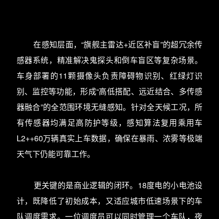
在感知层面，“旗舰主雷达+近区补盲”的超冗余传
感器系统，精准解决鬼探头和倒车盲区等复杂场景。
车身部署的11颗摄像头负责障碍物识别、红绿灯识
别、监控等功能，形成“高低搭配、远近结合、多传感
器融合”的全范围环境无缝感知。针对全天候工况，所
有传感器均满足高防护等级，感知算法复用乘用车
L2++60万辆真实上车数据，确保在暴雨、浓雾等极端
天气下仍能可靠工作。
更关键的是商业逻辑的闭环。18度电的小电池设
计，既降低了初始成本，又适应城市低速场景下的车
队调度需求。一位调度员可以同时管理一个车队，夜